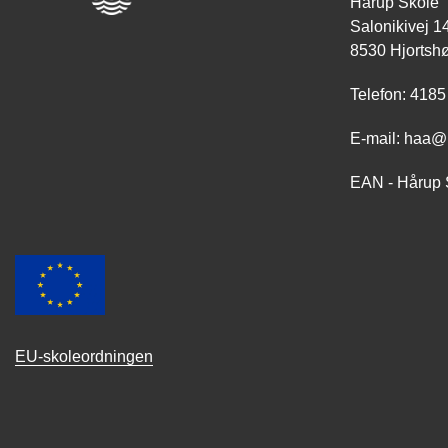
Hårup Skole
Salonikivej 1
8530 Hjortshø
Telefon: 4185
E-mail: haa@
EAN - Hårup 
EU-skoleordningen