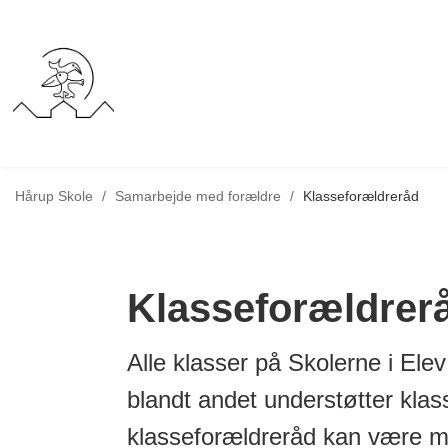
Tilbage til
Hårup Skole
/
Samarbejde med forældre
/
Klasseforældreråd
Klasseforældrer
Alle klasser på Skolerne i Ele
blandt andet understøtter klas
klasseforældreråd kan være me