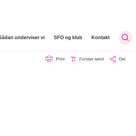
Sådan underviser vi
SFO og klub
Kontakt
Print
Forstør tekst
Del