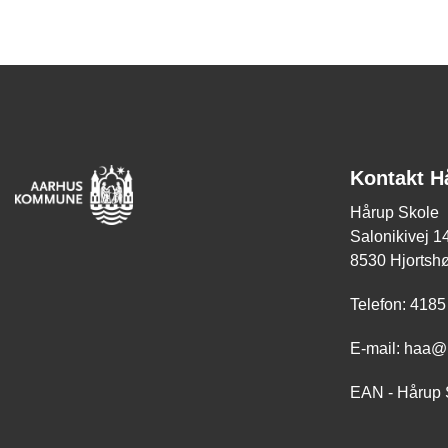
Kontakt H
Hårup Skole
Salonikivej 1
8530 Hjortshø
Telefon: 4185
E-mail: haa@
EAN - Hårup 