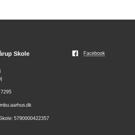
årup Skole
Facebook
4
j
 7295
mbu.aarhus.dk
Skole: 5790000422357